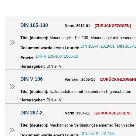
DIN 105-100
Norm, 2012-01
[ZURÜCKGEZOGEN]
Titel (deutsch):
Mauerziegel - Teil 100: Mauerziegel mit besonde
DIN 105-4 :2019-01
DIN 105-4
Dokument wurde ersetzt durch:
DIN V 105-100 :2005-10
Ersetzt:
Herausgeber:
DIN e. V.
DIN V 106
Vornorm, 2005-10
[ZURÜCKGEZOGEN
Titel (deutsch):
Kalksandsteine mit besonderen Eigenschaften
Herausgeber:
DIN e. V.
DIN 267-2
Norm, 1984-11
[ZURÜCKGEZOGEN]
Titel (deutsch):
Mechanische Verbindungselemente; Technische L
DIN 267-2 :2017-06
Dokument wurde ersetzt durch: