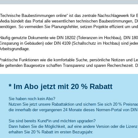
„Technische Baubestimmungen online“ ist das
zentrale Nachschlagewerk für 
Media bündelt das Portal alle wesentlichen technischen Baubestimmungen, D
benötigen. So
vermeiden Sie Planungsfehler,
setzen Projekte effizient um und
Häufig genutzte Dokumente
wie DIN 18202 (Toleranzen im Hochbau), DIN 1804
Einsparung in Gebäuden) oder DIN 4109 (Schallschutz im Hochbau) sind jederzeit
Arbeitsgrundlage.
Praktische Funktionen
wie die komfortable Suche, persönliche Notizen und Les
die geltenden Baugesetze schaffen Transparenz und sparen Recherchezeit. D
* Im Abo jetzt mit 20 % Rabatt
Sie haben noch kein Abo?
Nutzen Sie jetzt unsere Rabattaktion und sichern Sie sich 20 % Preisn
die innerhalb der vergangenen 24 Monate dieses Normen-Portal von DIN
Sie sind bereits Kund*in und möchten upgraden?
Dann haben Sie die Möglichkeit, auf eine andere Version oder die Lizenz
erhalten Sie 20 % Rabatt im ersten Bezugsjahr.