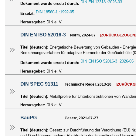
DIN EN 13318 :2026-03
Dokument wurde ersetzt durch:
DIN 18560-1 :1992-05
Ersetzt:
Herausgeber:
DIN e. V.
DIN EN ISO 52016-3
Norm, 2024-07
[ZURÜCKGEZOGEN
Titel (deutsch):
Energetische Bewertung von Gebäuden - Energiebe
Berechnungsverfahren für adaptive Elemente der Gebäudehülle 
DIN EN ISO 52016-3 :2026-05
Dokument wurde ersetzt durch:
Herausgeber:
DIN e. V.
DIN SPEC 91311
Technische Regel, 2013-10
[ZURÜCKG
Titel (deutsch):
Metallprofile für Unterkonstruktionen von Wänden
Herausgeber:
DIN e. V.
BauPG
Gesetz, 2021-07-27
Titel (deutsch):
Gesetz zur Durchführung der Verordnung (EU) Nr
und Durchführung anderer Rechtsakte der Europäischen Union i