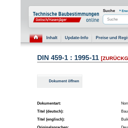
Normenportal Barrierefreiheit
Suche
Erw
Inhalt
Update-Info
Preise und Regi
DIN 459-1 : 1995-11
[ZURÜCKG
Dokument öffnen
Dokumentart:
Nor
Titel (deutsch):
Baus
Titel (englisch):
Buil
Originalsprachen:
Deu