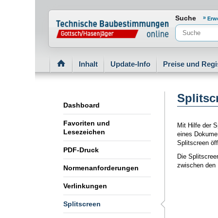
Normenportal Barrierefreiheit
Suche
Erw
Inhalt
Update-Info
Preise und Regi
Splitsc
Dashboard
Favoriten und
Mit Hilfe der 
Lesezeichen
eines Dokument
Splitscreen öf
PDF-Druck
Die Splitscree
zwischen den 
Normenanforderungen
Verlinkungen
Splitscreen