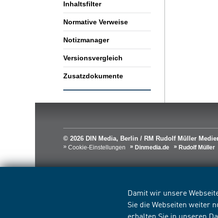
Inhaltsfilter
Normative Verweise
Notizmanager
Versionsvergleich
Zusatzdokumente
© 2026 DIN Media, Berlin / RM Rudolf Müller Med
Cookie-Einstellungen
Dinmedia.de
Rudolf Müller
Damit wir unsere Webseite
Sie die Webseiten weiter 
erhalten Sie in unseren
Da