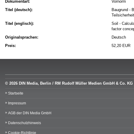
Dokumentart:
Vornorm
Titel (deutsch):
Baugrund - 
Teilsicherhei
Titel (englisch):
Soil - Calcul
factor conce
Originalsprachen:
Deutsch
Preis:
52,20 EUR
© 2026 DIN Media, Berlin / RM Rudolf Müller Medien GmbH & Co. KG
Startseite
Impressum
AGB der DIN Media GmbH
Datenschutzhinweis
Cookie-Richtlinie