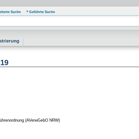
eiterte Suche
Geführte Suche
strierung
-19
bührenordnung (AVerwGebO NRW)