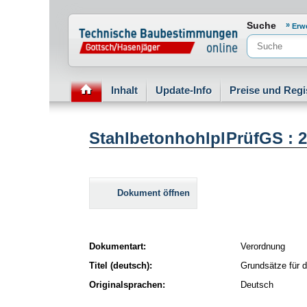
Normenportal Barrierefreiheit
Suche
Erw
Inhalt
Update-Info
Preise und Regi
StahlbetonhohlplPrüfGS : 2
Dokument öffnen
Dokumentart:
Verordnung
Titel (deutsch):
Grundsätze für d
Originalsprachen:
Deutsch