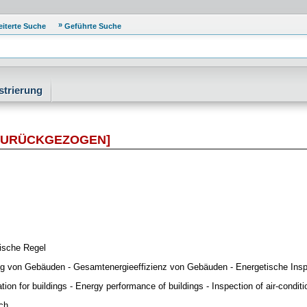
eiterte Suche
Geführte Suche
strierung
ZURÜCKGEZOGEN]
ische Regel
ng von Gebäuden - Gesamtenergieeffizienz von Gebäuden - Energetische Ins
ation for buildings - Energy performance of buildings - Inspection of air-condi
ch