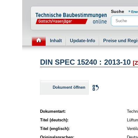
Normenportal Barrierefreiheit
Suche
Erw
Inhalt
Update-Info
Preise und Regi
DIN SPEC 15240 : 2013-10
[
Dokument öffnen
Dokumentart:
Techn
Titel (deutsch):
Lüftu
Titel (englisch):
Ventil
Originalsprachen:
Deuts