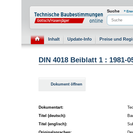
Normenportal Barrierefreiheit
Suche
Erw
Inhalt
Update-Info
Preise und Regi
DIN 4018 Beiblatt 1 : 1981-
Dokument öffnen
Dokumentart:
Te
Titel (deutsch):
Bau
Titel (englisch):
Sub
Originalsprachen:
De