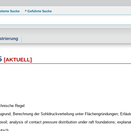
eiterte Suche
Geführte Suche
strierung
05
[AKTUELL]
chnische Regel
grund; Berechnung der Sohldruckverteilung unter Flächengründungen; Erläu
soil; analysis of contact pressure distribution under raft foundations; explan
utsch