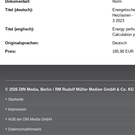
Dokumentart:
Norm
Titel (deutsch):
Energetische
Heizlasten -
3:2023
Titel (englisch):
Energy perfo
Calculation 
Originalsprachen:
Deutsch
Preis:
185,90 EUR
© 2026 DIN Media, Berlin / RM Rudolf Müller Medien GmbH & Co. KG
Startseite
Impressum
AGB der DIN Media GmbH
Datenschutzhinweis