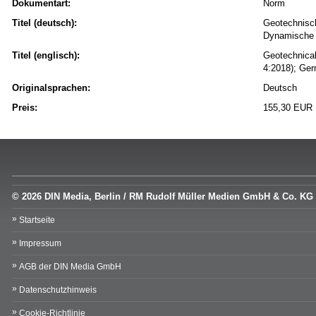
Dokumentart:
Norm
Titel (deutsch):
Geotechnisch
Dynamische 
Titel (englisch):
Geotechnical 
4:2018); Ge
Originalsprachen:
Deutsch
Preis:
155,30 EUR
© 2026 DIN Media, Berlin / RM Rudolf Müller Medien GmbH & Co. KG
Startseite
Impressum
AGB der DIN Media GmbH
Datenschutzhinweis
Cookie-Richtlinie