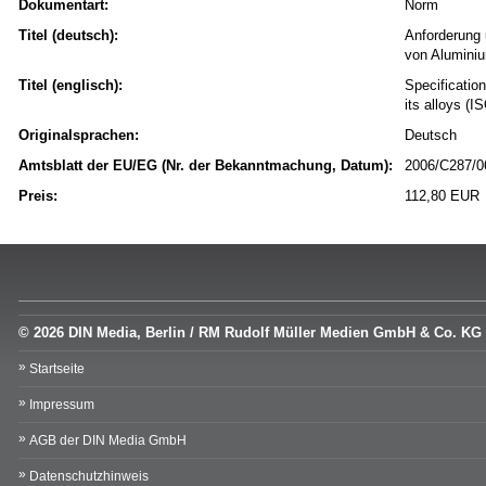
Dokumentart:
Norm
Titel (deutsch):
Anforderung 
von Alumini
Titel (englisch):
Specification
its alloys (
Originalsprachen:
Deutsch
Amtsblatt der EU/EG (Nr. der Bekanntmachung, Datum):
2006/C287/06
Preis:
112,80 EUR
© 2026 DIN Media, Berlin / RM Rudolf Müller Medien GmbH & Co. KG
Startseite
Impressum
AGB der DIN Media GmbH
Datenschutzhinweis