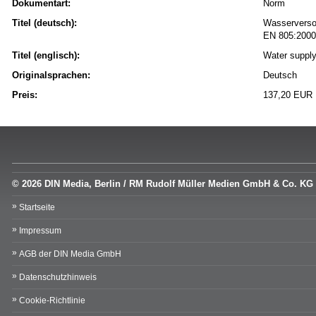
Dokumentart:
Norm
Titel (deutsch):
Wasserverso
EN 805:2000
Titel (englisch):
Water supply
Originalsprachen:
Deutsch
Preis:
137,20 EUR
© 2026 DIN Media, Berlin / RM Rudolf Müller Medien GmbH & Co. KG
Startseite
Impressum
AGB der DIN Media GmbH
Datenschutzhinweis
Cookie-Richtlinie