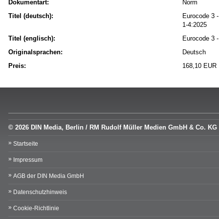
Dokumentart:
Norm
Titel (deutsch):
Eurocode 3 -
1-4:2025
Titel (englisch):
Eurocode 3 -
Originalsprachen:
Deutsch
Preis:
168,10 EUR
© 2026 DIN Media, Berlin / RM Rudolf Müller Medien GmbH & Co. KG
Startseite
Impressum
AGB der DIN Media GmbH
Datenschutzhinweis
Cookie-Richtlinie