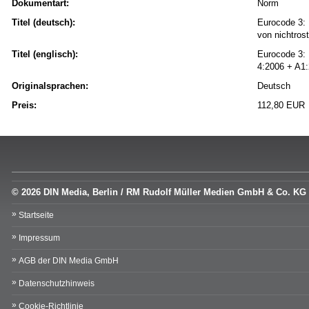
Dokumentart:
Norm
Titel (deutsch):
Eurocode 3: 
von nichtro
Titel (englisch):
Eurocode 3: 
4:2006 + A1
Originalsprachen:
Deutsch
Preis:
112,80 EUR
© 2026 DIN Media, Berlin / RM Rudolf Müller Medien GmbH & Co. KG
Startseite
Impressum
AGB der DIN Media GmbH
Datenschutzhinweis
Cookie-Richtlinie