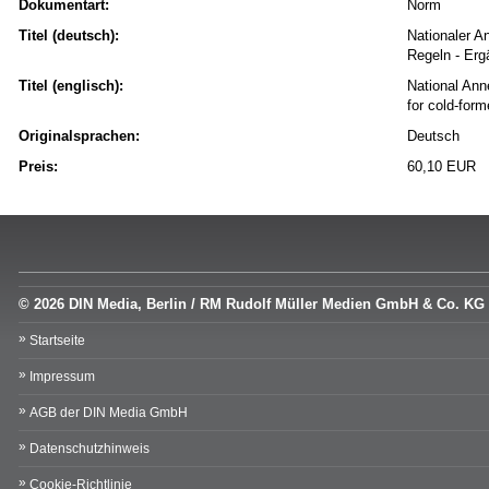
Dokumentart:
Norm
Titel (deutsch):
Nationaler A
Regeln - Erg
Titel (englisch):
National Ann
for cold-for
Originalsprachen:
Deutsch
Preis:
60,10 EUR
© 2026 DIN Media, Berlin / RM Rudolf Müller Medien GmbH & Co. KG
Startseite
Impressum
AGB der DIN Media GmbH
Datenschutzhinweis
Cookie-Richtlinie