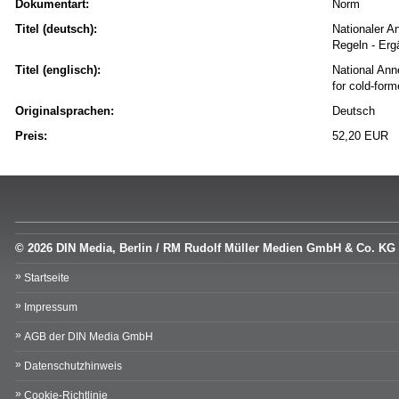
Dokumentart:
Norm
Titel (deutsch):
Nationaler A
Regeln - Erg
Titel (englisch):
National Ann
for cold-for
Originalsprachen:
Deutsch
Preis:
52,20 EUR
© 2026 DIN Media, Berlin / RM Rudolf Müller Medien GmbH & Co. KG
Startseite
Impressum
AGB der DIN Media GmbH
Datenschutzhinweis
Cookie-Richtlinie