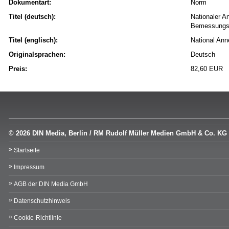
Dokumentart:
Norm
Titel (deutsch):
Nationaler A
Bemessungsr
Titel (englisch):
National Anne
Originalsprachen:
Deutsch
Preis:
82,60 EUR
© 2026 DIN Media, Berlin / RM Rudolf Müller Medien GmbH & Co. KG
Startseite
Impressum
AGB der DIN Media GmbH
Datenschutzhinweis
Cookie-Richtlinie