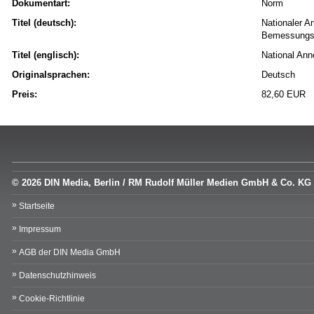
Dokumentart:
Norm
Titel (deutsch):
Nationaler A
Bemessungsr
Titel (englisch):
National Anne
Originalsprachen:
Deutsch
Preis:
82,60 EUR
© 2026 DIN Media, Berlin / RM Rudolf Müller Medien GmbH & Co. KG
Startseite
Impressum
AGB der DIN Media GmbH
Datenschutzhinweis
Cookie-Richtlinie