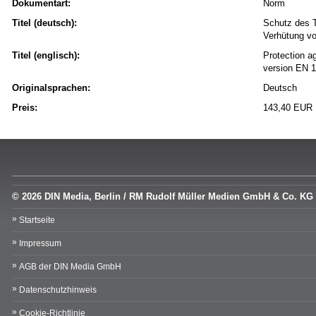
Dokumentart:
Norm
Titel (deutsch):
Schutz des T
Verhütung v
Titel (englisch):
Protection ag
version EN 1
Originalsprachen:
Deutsch
Preis:
143,40 EUR
© 2026 DIN Media, Berlin / RM Rudolf Müller Medien GmbH & Co. KG
Startseite
Impressum
AGB der DIN Media GmbH
Datenschutzhinweis
Cookie-Richtlinie