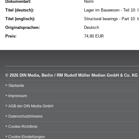
Dokumentart:
Norm
Titel (deutsch):
Lager im Bauwesen - Teil 10:
Titel (englisch):
Structural bearings - Part 10
Originalsprachen:
Deutsch
Preis:
74,80 EUR
© 2026 DIN Media, Berlin / RM Rudolf Müller Medien GmbH & Co. KG
Startseite
Impressum
AGB der DIN Media GmbH
Datenschutzhinweis
Cookie-Richtlinie
Cookie-Einstellungen