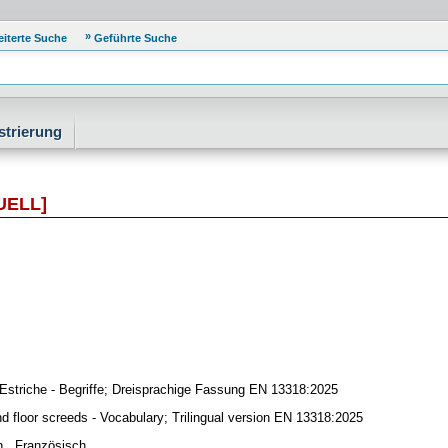
eiterte Suche
Geführte Suche
strierung
UELL]
 Estriche - Begriffe; Dreisprachige Fassung EN 13318:2025
d floor screeds - Vocabulary; Trilingual version EN 13318:2025
h , Französisch