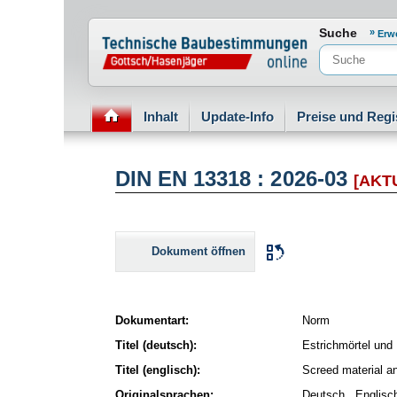
Normenportal Barrierefreiheit
Suche
Erw
Inhalt
Update-Info
Preise und Regi
DIN EN 13318 : 2026-03
[AKT
Dokument öffnen
Dokumentart:
Norm
Titel (deutsch):
Estrichmörtel und
Titel (englisch):
Screed material an
Originalsprachen:
Deutsch , Englisc