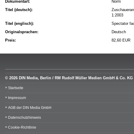
Dokumentart:
Norm
Titel (deutsch):
Zuschaueranl
1:2003
Titel (englisch):
Spectator fac
Originalsprachen:
Deutsch
Preis:
82,60 EUR
© 2026 DIN Media, Berlin / RM Rudolf Müller Medien GmbH & Co. KG
Startseite
Impressum
AGB der DIN Media GmbH
Datenschutzhinweis
Cookie-Richtlinie