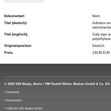
Dokumentart:
Norm
Titel (deutsch):
Aufsätze und
weichmacher
Titel (englisch):
Gully tops a
polyethylene
Originalsprachen:
Deutsch
Preis:
130,90 EUR
© 2026 DIN Media, Berlin / RM Rudolf Müller Medien GmbH & Co. KG
Startseite
Impressum
AGB der DIN Media GmbH