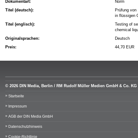
Dokumentart:
Norm
Titel (deutsch):
Prüfung von 
in flüssigen
Titel (englisch):
Testing of se
chemical liq
Originalsprachen:
Deutsch
Preis:
44,70 EUR
© 2026 DIN Media, Berlin / RM Rudolf Müller Medien GmbH & Co. KG
Startseite
Impressum
AGB der DIN Media GmbH
Datenschutzhinweis
Cookie-Richtlinie