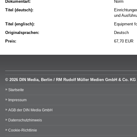
Dokumentart:
Norm
Titel (deutsch):
Einrichtunge
und Ausführ
Titel (englisch):
Equipment fo
Originalsprachen:
Deutsch
Preis:
67,70 EUR
© 2026 DIN Media, Berlin / RM Rudolf Müller Medien GmbH & Co. KG
Startseite
Impressum
AGB der DIN Media GmbH
Datenschutzhinweis
Cookie-Richtlinie