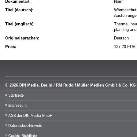
Dokumentart:
Norm
Titel (deutsch):
Wärmeschutz 
Ausführungse
Titel (englisch):
Thermal insu
planning and
Originalsprachen:
Deutsch
Preis:
137,20 EUR
© 2026 DIN Media, Berlin / RM Rudolf Müller Medien GmbH & Co. KG
Startseite
Impressum
AGB der DIN Media GmbH
Datenschutzhinweis
Cookie-Richtlinie