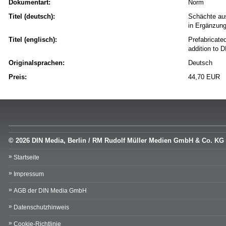
Dokumentart:
Norm
Titel (deutsch):
Schächte aus
in Ergänzun
Titel (englisch):
Prefabricated
addition to 
Originalsprachen:
Deutsch
Preis:
44,70 EUR
© 2026 DIN Media, Berlin / RM Rudolf Müller Medien GmbH & Co. KG
Startseite
Impressum
AGB der DIN Media GmbH
Datenschutzhinweis
Cookie-Richtlinie