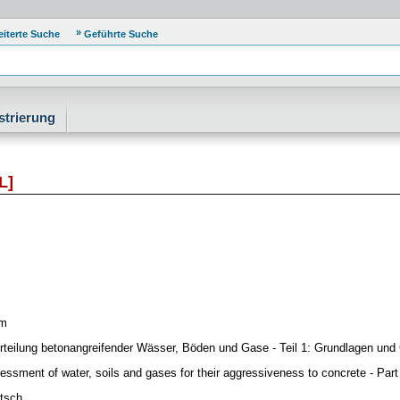
eiterte Suche
Geführte Suche
strierung
L]
rm
rteilung betonangreifender Wässer, Böden und Gase - Teil 1: Grundlagen und
essment of water, soils and gases for their aggressiveness to concrete - Part 
tsch