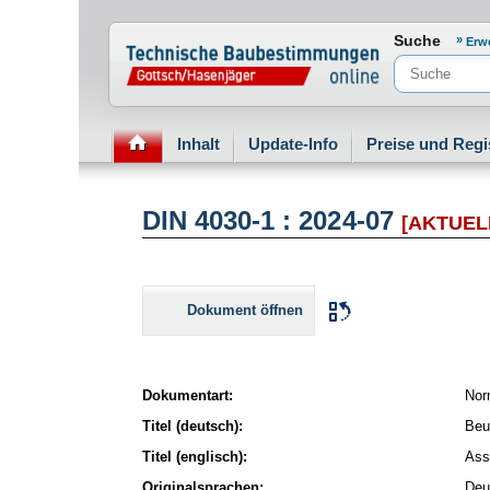
Normenportal Barrierefreiheit
Suche
Erw
Inhalt
Update-Info
Preise und Regi
DIN 4030-1 : 2024-07
[AKTUEL
Dokument öffnen
Dokumentart:
No
Titel (deutsch):
Beu
Titel (englisch):
Ass
Originalsprachen:
Deu