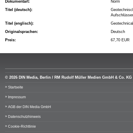
Dokumentart:
Norm
Titel (deutsch):
Geotechnisch
Aufschlüsse
Titel (englisch):
Geotechnical 
Originalsprachen:
Deutsch
Preis:
67,70 EUR
© 2026 DIN Media, Berlin / RM Rudolf Müller Medien GmbH & Co. KG
Startseite
Impressum
AGB der DIN Media GmbH
Datenschutzhinweis
Cookie-Richtlinie