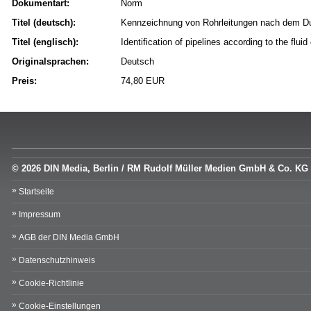
Dokumentart:
Norm
Titel (deutsch):
Kennzeichnung von Rohrleitungen nach dem Du
Titel (englisch):
Identification of pipelines according to the flui
Originalsprachen:
Deutsch
Preis:
74,80 EUR
© 2026 DIN Media, Berlin / RM Rudolf Müller Medien GmbH & Co. KG
Startseite
Impressum
AGB der DIN Media GmbH
Datenschutzhinweis
Cookie-Richtlinie
Cookie-Einstellungen