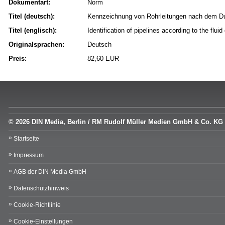
Dokumentart:
Norm
Titel (deutsch):
Kennzeichnung von Rohrleitungen nach dem Du
Titel (englisch):
Identification of pipelines according to the flui
Originalsprachen:
Deutsch
Preis:
82,60 EUR
© 2026 DIN Media, Berlin / RM Rudolf Müller Medien GmbH & Co. KG
Startseite
Impressum
AGB der DIN Media GmbH
Datenschutzhinweis
Cookie-Richtlinie
Cookie-Einstellungen