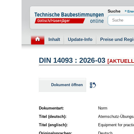
Normenportal Barrierefreiheit
Suche
Erw
Inhalt
Update-Info
Preise und Regi
DIN 14093 : 2026-03
[AKTUELL
Dokument öffnen
Dokumentart:
Norm
Titel (deutsch):
Atemschutz-Übungsa
Titel (englisch):
Equipment for practi
Originalsprachen:
Deutsch