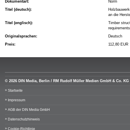
Dokumentart:
Norm
Titel (deutsch):
Holzbauwerke
an die Herst
Titel (englisch):
Timber struct
requirements
Originalsprachen:
Deutsch
Preis:
112,80 EUR
© 2026 DIN Media, Berlin / RM Rudolf Müller Medien GmbH & Co. KG
Startseite
Impressum
AGB der DIN Media GmbH
Datenschutzhinweis
Cookie-Richtlinie