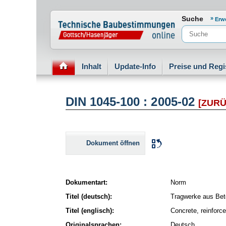
Normenportal Barrierefreiheit
Suche
Erw
Inhalt
Update-Info
Preise und Regi
DIN 1045-100 : 2005-02
[ZUR
Dokument öffnen
Dokumentart:
Norm
Titel (deutsch):
Tragwerke aus Beto
Titel (englisch):
Concrete, reinforce
Originalsprachen:
Deutsch