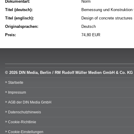
Dokumentart:
Norm
Titel (deutsch):
Bemessung und Konstruktion v
Titel (englisch):
Design of concrete structures -
Originalsprachen:
Deutsch
Preis:
74,80 EUR
© 2026 DIN Media, Berlin / RM Rudolf Müller Medien GmbH & Co. KG
Startseite
Impressum
AGB der DIN Media GmbH
Datenschutzhinweis
Cookie-Richtlinie
Cookie-Einstellungen