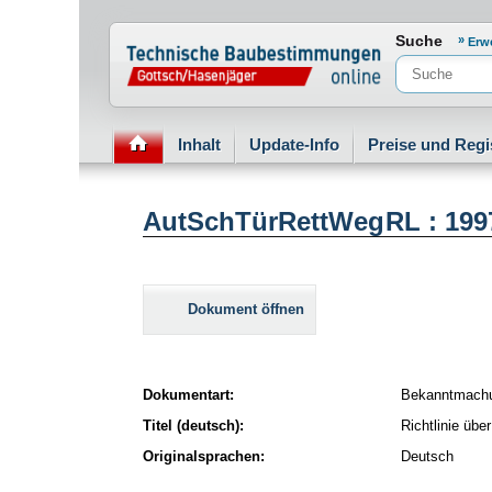
Normenportal Barrierefreiheit
Suche
Erw
Inhalt
Update-Info
Preise und Regi
AutSchTürRettWegRL : 199
Dokument öffnen
Dokumentart:
Bekanntmach
Titel (deutsch):
Richtlinie üb
Originalsprachen:
Deutsch