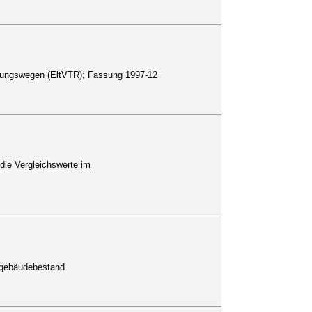
ettungswegen (EltVTR); Fassung 1997-12
ie Vergleichswerte im
ngebäudebestand