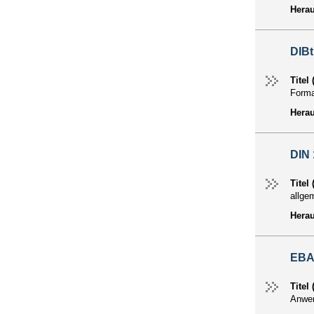
Hera
DIBt
Titel
Forma
Hera
DIN 
Titel
allge
Hera
EBA
Titel
Anwen