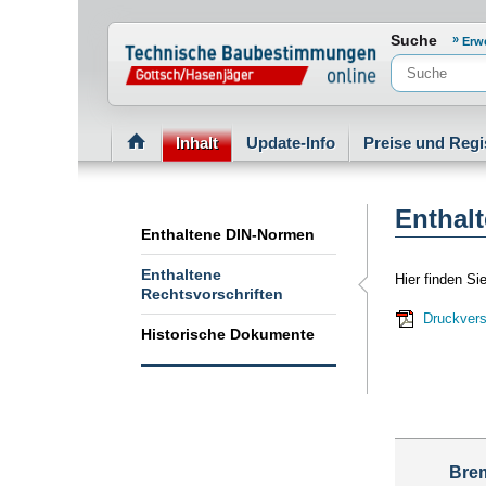
Normenportal Barrierefreiheit
Suche
Erw
Inhalt
Update-Info
Preise und Regi
Enthalt
Enthaltene DIN-Normen
Enthaltene
Hier finden Si
Rechtsvorschriften
Druckvers
Historische Dokumente
Bre