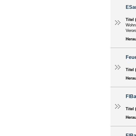
ESa
Titel
Wohnz
Veror
Hera
Feu
Titel
Hera
FlB
Titel
Hera
FlB