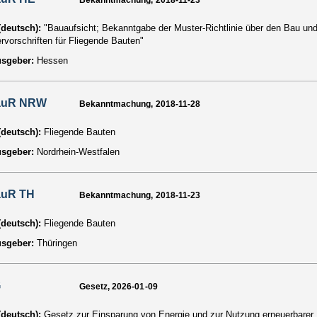
Bekanntmachung, 2018-11-23
 (deutsch):
"Bauaufsicht; Bekanntgabe der Muster-Richtlinie über den Bau und
rvorschriften für Fliegende Bauten"
usgeber:
Hessen
auR NRW
Bekanntmachung, 2018-11-28
 (deutsch):
Fliegende Bauten
usgeber:
Nordrhein-Westfalen
auR TH
Bekanntmachung, 2018-11-23
 (deutsch):
Fliegende Bauten
usgeber:
Thüringen
G
Gesetz, 2026-01-09
 (deutsch):
Gesetz zur Einsparung von Energie und zur Nutzung erneuerbarer