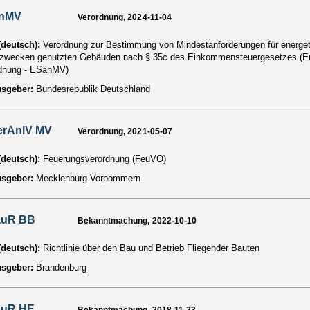
nMV
Verordnung, 2024-11-04
 (deutsch):
Verordnung zur Bestimmung von Mindestanforderungen für energe
wecken genutzten Gebäuden nach § 35c des Einkommensteuergesetzes (E
dnung - ESanMV)
usgeber:
Bundesrepublik Deutschland
erAnlV MV
Verordnung, 2021-05-07
 (deutsch):
Feuerungsverordnung (FeuVO)
usgeber:
Mecklenburg-Vorpommern
auR BB
Bekanntmachung, 2022-10-10
 (deutsch):
Richtlinie über den Bau und Betrieb Fliegender Bauten
usgeber:
Brandenburg
auR HE