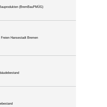
n Bauprodukten (BremBauPMÜG)
 Freien Hansestadt Bremen
ebäudebestand
ebestand