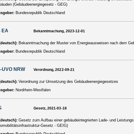
bäuden (Gebäudeenergiegesetz - GEG)
usgeber:
Bundesrepublik Deutschland
 EA
Bekanntmachung, 2023-12-01
 (deutsch):
Bekanntmachung der Muster von Energieausweisen nach dem Ge
usgeber:
Bundesrepublik Deutschland
-UVO NRW
Verordnung, 2022-09-21
 (deutsch):
Verordnung zur Umsetzung des Gebäudeenergiegesetzes
usgeber:
Nordrhein-Westfalen
G
Gesetz, 2021-03-18
 (deutsch):
Gesetz zum Aufbau einer gebäudeintegrierten Lade- und Leistungsi
romobilitätsinfrastruktur-Gesetz - GEIG)
usgeber:
Bundesrepublik Deutschland