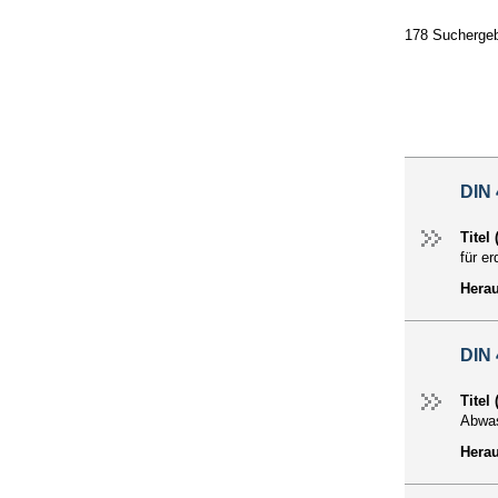
178 Suchergeb
DIN 
Titel
für e
Hera
DIN 
Titel
Abwas
Hera