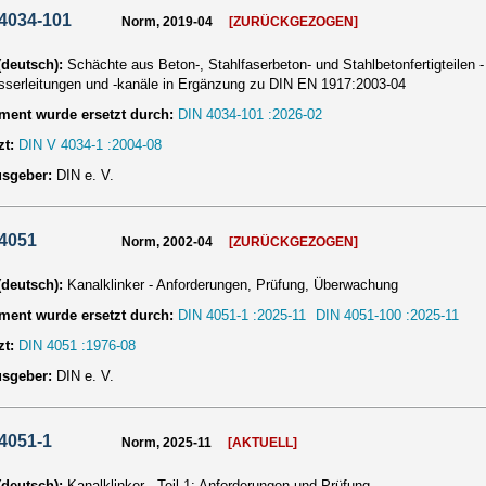
4034-101
Norm, 2019-04
[ZURÜCKGEZOGEN]
 (deutsch):
Schächte aus Beton-, Stahlfaserbeton- und Stahlbetonfertigteilen -
serleitungen und -kanäle in Ergänzung zu DIN EN 1917:2003-04
ent wurde ersetzt durch:
DIN 4034-101 :2026-02
zt:
DIN V 4034-1 :2004-08
usgeber:
DIN e. V.
 4051
Norm, 2002-04
[ZURÜCKGEZOGEN]
 (deutsch):
Kanalklinker - Anforderungen, Prüfung, Überwachung
ent wurde ersetzt durch:
DIN 4051-1 :2025-11
DIN 4051-100 :2025-11
zt:
DIN 4051 :1976-08
usgeber:
DIN e. V.
4051-1
Norm, 2025-11
[AKTUELL]
 (deutsch):
Kanalklinker - Teil 1: Anforderungen und Prüfung