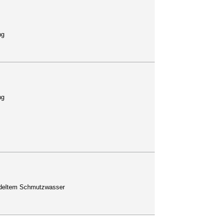
ng
ng
handeltem Schmutzwasser