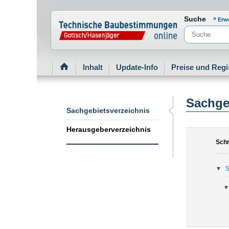
Normenportal Barrierefreiheit
Suche
Erw
Inhalt
Update-Info
Preise und Regi
Sachge
Sachgebietsverzeichnis
Herausgeberverzeichnis
Schr
S