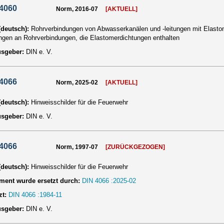
 4060
Norm, 2016-07
[AKTUELL]
 (deutsch):
Rohrverbindungen von Abwasserkanälen und -leitungen mit Elasto
ngen an Rohrverbindungen, die Elastomerdichtungen enthalten
usgeber:
DIN e. V.
 4066
Norm, 2025-02
[AKTUELL]
 (deutsch):
Hinweisschilder für die Feuerwehr
usgeber:
DIN e. V.
 4066
Norm, 1997-07
[ZURÜCKGEZOGEN]
 (deutsch):
Hinweisschilder für die Feuerwehr
ent wurde ersetzt durch:
DIN 4066 :2025-02
zt:
DIN 4066 :1984-11
usgeber:
DIN e. V.