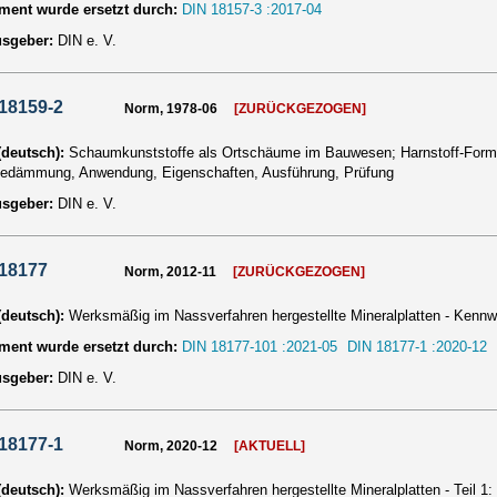
ent wurde ersetzt durch:
DIN 18157-3 :2017-04
usgeber:
DIN e. V.
18159-2
Norm, 1978-06
[ZURÜCKGEZOGEN]
 (deutsch):
Schaumkunststoffe als Ortschäume im Bauwesen; Harnstoff-Form
dämmung, Anwendung, Eigenschaften, Ausführung, Prüfung
usgeber:
DIN e. V.
 18177
Norm, 2012-11
[ZURÜCKGEZOGEN]
 (deutsch):
Werksmäßig im Nassverfahren hergestellte Mineralplatten - Kennw
ent wurde ersetzt durch:
DIN 18177-101 :2021-05
DIN 18177-1 :2020-12
usgeber:
DIN e. V.
18177-1
Norm, 2020-12
[AKTUELL]
 (deutsch):
Werksmäßig im Nassverfahren hergestellte Mineralplatten - Teil 1