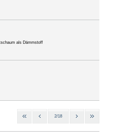
artschaum als Dämmstoff
2/18