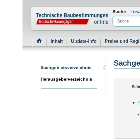
Normenportal Barrierefreiheit
Suche
Erw
Inhalt
Update-Info
Preise und Regi
Sachge
Sachgebietsverzeichnis
Herausgeberverzeichnis
Schr
S