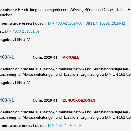
 (deutsch):
Beurteilung betonangreifender Wässer, Böden und Gase - Teil 2:
nproben
ent wurde ersetzt durch:
DIN 4030-2 :2024-07
DIN EN 16502 :2014-11
zt:
DIN 4030-2 :1991-06
usgeber:
DIN e. V.
4034-1
Norm, 2020-04
[AKTUELL]
 (deutsch):
Schächte aus Beton-, Stahlfaserbeton- und Stahlbetonfertigteilen -
eichnung für Abwasserleitungen und -kanäle in Ergänzung zu DIN EN 1917:2
usgeber:
DIN e. V.
4034-1
Norm, 2019-04
[ZURÜCKGEZOGEN]
 (deutsch):
Schächte aus Beton-, Stahlfaserbeton- und Stahlbetonfertigteilen -
eichnung für Abwasserleitungen und -kanäle in Ergänzung zu DIN EN 1917:2
ent wurde ersetzt durch:
DIN 4034-1 :2020-04