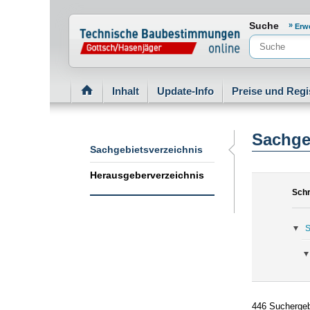
Normenportal Barrierefreiheit
Suche
Erw
Inhalt
Update-Info
Preise und Regi
Sachge
Sachgebietsverzeichnis
Herausgeberverzeichnis
Schr
S
446 Suchergeb