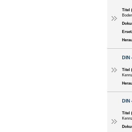
Titel
Bode
Dokum
Erset
Hera
DIN 
Titel
Kennz
Hera
DIN 
Titel
Kennz
Dokum