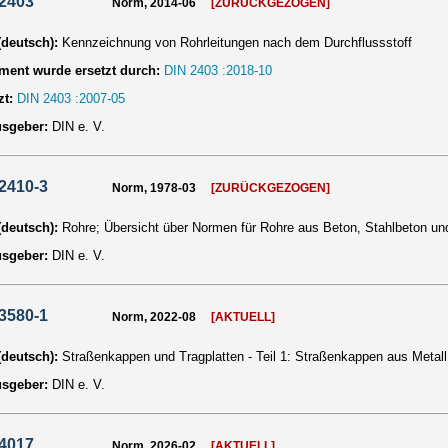
 2403
Norm, 2014-06
[ZURÜCKGEZOGEN]
 (deutsch):
Kennzeichnung von Rohrleitungen nach dem Durchflussstoff
ent wurde ersetzt durch:
DIN 2403 :2018-10
zt:
DIN 2403 :2007-05
usgeber:
DIN e. V.
2410-3
Norm, 1978-03
[ZURÜCKGEZOGEN]
 (deutsch):
Rohre; Übersicht über Normen für Rohre aus Beton, Stahlbeton u
usgeber:
DIN e. V.
3580-1
Norm, 2022-08
[AKTUELL]
 (deutsch):
Straßenkappen und Tragplatten - Teil 1: Straßenkappen aus Metal
usgeber:
DIN e. V.
 4017
Norm, 2026-02
[AKTUELL]